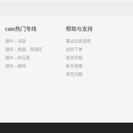
cate热门专线
帮助与支持
湖州→泾县
集运业务说明
湖州→南昌、西湖区
如何下单
湖州→庆元县
发货流程
湖州→榆林
新手指南
常见问题