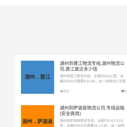
湖州到晋江物流专线,湖州物流公
司,晋江直达多少钱
湖州→晋江
湖州到晋江物流专线，全程约903公里，运
输时间大约需要9.9小时，由一站物流公司提
供直达不中转定时达运输服务，可送货至晋
420
3
江(全境)，为企业、工厂、贸易商以及个人
提供高效、便捷、可靠的货运解决方案。您
只需一个电话其他交给我们。
湖州到萨迦县物流公司,专线运输
(安全高效)
湖州→萨迦县
湖州到萨迦县物流专线，全程约4161.05公
里，运输时间大约需要58.2小时，由一站物