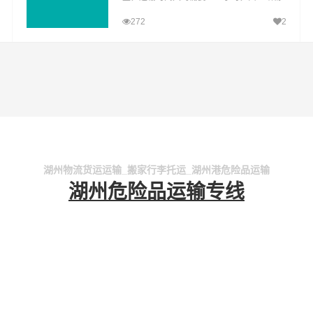
流公司提供直达不中转定时达运输服务，可
272
2
送货至布拖县(全境)，为企业、工厂、贸易
商以及个人提供高效、便捷、可靠的货运解
决方案。您只需一个电话其他交给我们。
湖州物流货运运输_搬家行李托运_湖州港危险品运输
湖州危险品运输专线