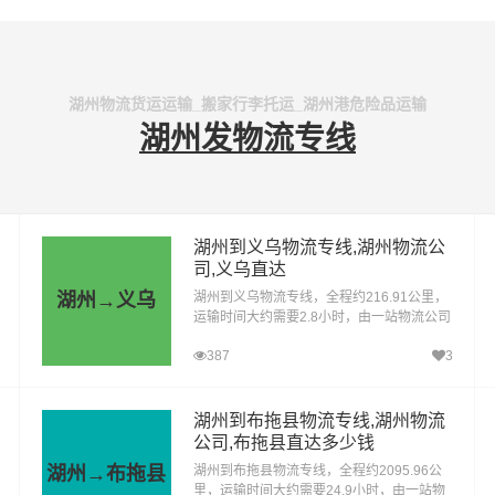
湖州物流货运运输_搬家行李托运_湖州港危险品运输
湖州发物流专线
湖州到义乌物流专线,湖州物流公
司,义乌直达
湖州→义乌
湖州到义乌物流专线，全程约216.91公里，
运输时间大约需要2.8小时，由一站物流公司
提供直达不中转定时达运输服务，可送货至
387
3
义乌(全境)，为企业、工厂、贸易商以及个
人提供高效、便捷、可靠的货运解决方案。
您只需一个电话其他交给我们。
湖州到布拖县物流专线,湖州物流
公司,布拖县直达多少钱
湖州→布拖县
湖州到布拖县物流专线，全程约2095.96公
里，运输时间大约需要24.9小时，由一站物