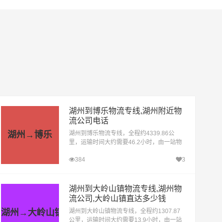
湖州到博乐物流专线,湖州附近物
流公司电话
湖州→博乐
湖州到博乐物流专线，全程约4339.86公
里，运输时间大约需要46.2小时，由一站物
流公司提供直达不中转定时达运输服务，可
384
3
送货至阿拉山口、精河县、温泉县，为企
业、工厂、贸易商以及个人提供高效、便
捷、可靠的货运解决方案。您只需一个电话
其他交给我们。
湖州到大岭山镇物流专线,湖州物
流公司,大岭山镇直达多少钱
湖州→大岭山镇
湖州到大岭山镇物流专线，全程约1307.87
公里，运输时间大约需要13.9小时，由一站