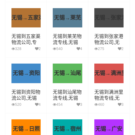
高效)
无锡→五家渠
无锡→莱芜
无锡→张家港
无锡到五家渠
无锡到莱芜物
无锡到张家港
物流公司,专
流专线,无锡
物流公司,无
线运输(安全
物流公司,莱
锡到张家港货
328
2
540
4
275
2
高效)
芜直达多少钱
运专线(急件
定时达)
无锡→资阳
无锡→汕尾
无锡→满洲里
无锡到资阳物
无锡到汕尾物
无锡到满洲里
流公司,无锡
流专线,无锡
物流专线,无
到资阳货运专
物流公司,汕
锡附近物流公
520
4
454
3
460
3
线(急件定时
尾直达
司电话
达)
无锡→日照
无锡→宿州
无锡→广安