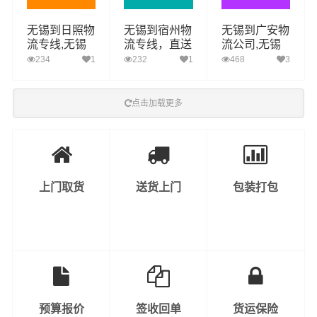
无锡到日照物
无锡到宿州物
无锡到广安物
流专线,无锡
流专线，直送
流公司,无锡
物流公司,日
多少钱，几天
到广安货运专
234
1
232
1
468
3
照直达
到
线(急件定时
达)
点击加载更多
上门取货
送货上门
包装打包
预算报价
签收回单
货运保险