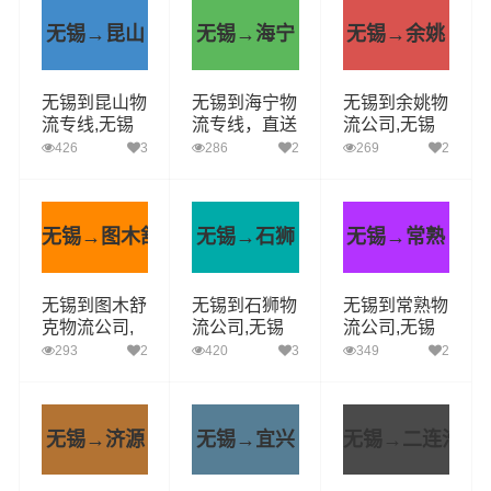
无锡→昆山
无锡→海宁
无锡→余姚
无锡到昆山物
无锡到海宁物
无锡到余姚物
流专线,无锡
流专线，直送
流公司,无锡
附近物流公司
多少钱，几天
到余姚货运专
426
3
286
2
269
2
电话
到
线(急件定时
达)
无锡→图木舒克
无锡→石狮
无锡→常熟
无锡到图木舒
无锡到石狮物
无锡到常熟物
克物流公司,
流公司,无锡
流公司,无锡
专线运输(安
到石狮货运专
到常熟货运专
293
2
420
3
349
2
全高效)
线(急件定时
线(急件定时
达)
达)
无锡→济源
无锡→宜兴
无锡→二连浩特