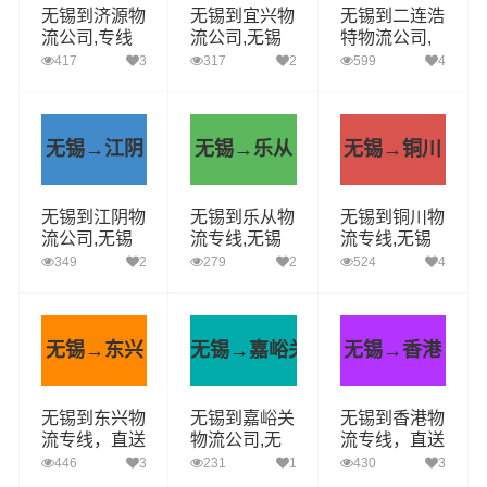
无锡到济源物
无锡到宜兴物
无锡到二连浩
流公司,专线
流公司,无锡
特物流公司,
运输(安全高
到宜兴货运专
无锡到二连浩
417
3
317
2
599
4
效)
线(急件定时
特货运专线
达)
(安全高效)
无锡→江阴
无锡→乐从
无锡→铜川
无锡到江阴物
无锡到乐从物
无锡到铜川物
流公司,无锡
流专线,无锡
流专线,无锡
到江阴货运专
附近物流公司
物流公司,铜
349
2
279
2
524
4
线(急件定时
电话
川直达
达)
无锡→东兴
无锡→嘉峪关
无锡→香港
无锡到东兴物
无锡到嘉峪关
无锡到香港物
流专线，直送
物流公司,无
流专线，直送
多少钱，几天
锡到嘉峪关货
多少钱，几天
446
3
231
1
430
3
到
运专线(安全
到