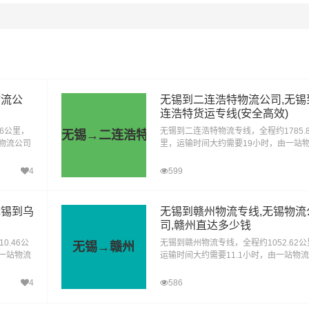
1、普通货物：包括电子产品、家居用品、纺织品、日用品等。
2、快速消费品：如食品、饮料、化妆品、个人护理产品等。
物流公
无锡到二连浩特物流公司,无锡
料和产品：涉及到各种原材料、半成品和成品，如钢材、塑料制品、金属
连浩特货运专线(安全高效)
等。
56公里，
无锡到二连浩特物流专线，全程约1785.8
无锡→二连浩特
站物流公司
里，运输时间大约需要19小时，由一站
机械设备和重型货物：包括工程机械、大型设备、汽车、农业机械等。
送货至新
司提供直达不中转定时达运输服务，可送
高县、天
二连浩特(全境)，为企业、工厂、贸易商
4
599
危险品：需要特殊运输和安全措施的化学品、气体、液体、易燃物等。
企业、工
个人提供高效、便捷、可靠的货运解决方
、可靠的
您只需一个电话其他交给我们。
交给我
6、轿车托运：私人小轿车托运、4S店轿车运输、轿车展览货运。
无锡到乌
无锡到赣州物流专线,无锡物流
司,赣州直达多少钱
1、纸质类包装：纸袋、纸箱、报纸、货运运单等；
0.46公
无锡到赣州物流专线，全程约1052.62公
无锡→赣州
由一站物流
运输时间大约需要11.1小时，由一站物
包装：快递外包装塑料袋、编织袋、内层包装用的塑料薄膜、聚乙烯薄膜
，可送货
提供直达不中转定时达运输服务，可送货
3、木质类包装：木箱包装一般采用胶合板钉装，一般可以定制；
右翼中
贡区、南康区、赣县区、信丰县、大余县
4
586
4、其他包装：塑料薄膜充气袋、气泡袋等填充物。
厂、贸易
犹县、崇义县、安远县、龙南、定南县、
货运解决
县、于都县、兴国县、会昌县、寻乌县、