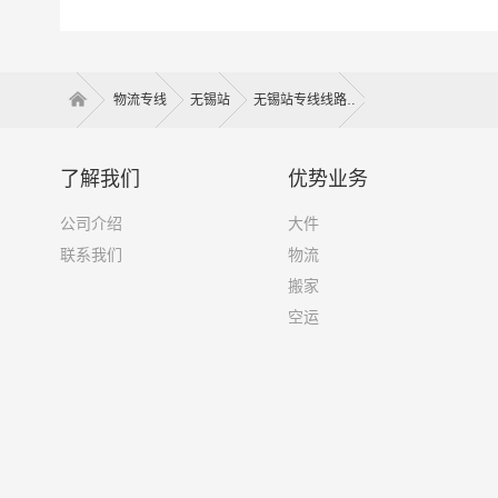
方案。您只需一个电话其他交给我们
以上是无锡
备注
物流专线
无锡站
无锡站专线线路
了解我们
优势业务
公司介绍
大件
联系我们
物流
搬家
空运