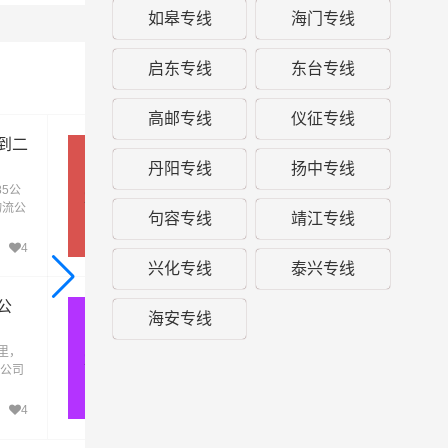
如皋专线
海门专线
启东专线
东台专线
高邮专线
仪征专线
到二
无锡到商丘物流专线,无锡物流公
制品
司,商丘直达多少钱
丹阳专线
扬中专线
5公
无锡到商丘物流专线，全程约651.85公里，
无锡→商丘
物流公
输时间大约需要6.9小时，由一站物流公司提
句容专线
靖江专线
货至
供直达不中转定时达运输服务，可送货至梁
以及
区、睢阳区、民权县、睢县、宁陵县、柘城
4
594
案。
县、虞城县、夏邑县、永城，为企业、工厂
兴化专线
泰兴专线
贸易商以及个人提供高效、便捷、可靠的货
解决方案。您只需一个电话其他交给我们。
公
无锡到吉首物流专线,无锡物流公
海安专线
司,吉首直达多少钱
里，
无锡到吉首物流专线，全程约1287.19公里，
无锡→吉首
流公司
运输时间大约需要14小时，由一站物流公司
等；
至章
供直达不中转定时达运输服务，可送货至泸
、上
县、凤凰县、花垣县、保靖县、古丈县、永
4
586
全南
县、龙山县，为企业、工厂、贸易商以及个
石城
提供高效、便捷、可靠的货运解决方案。您