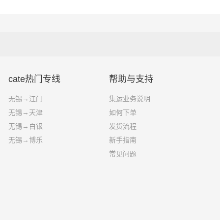
。
县、瑞金、宁都县，为企业、工厂、贸易
一站物流对关于无锡到日照运输的一个估算报价，仅供参考，具体运输时
及个人提供高效、便捷、可靠的货运解决
能受到天气等其他外部因素影响
案。您只需一个电话其他交给我们。
cate热门专线
帮助与支持
无锡→江门
集运业务说明
无锡→天津
如何下单
无锡→白银
发货流程
无锡→博乐
新手指南
常见问题