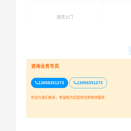
送货上门
整车运输报价参考
车型规格
咨询业务专员
4.2米
13958351273
13958351273
6.8米
欢迎与我们联系，希望能为您提供优质物流服务
9.6米
13米
17.5米