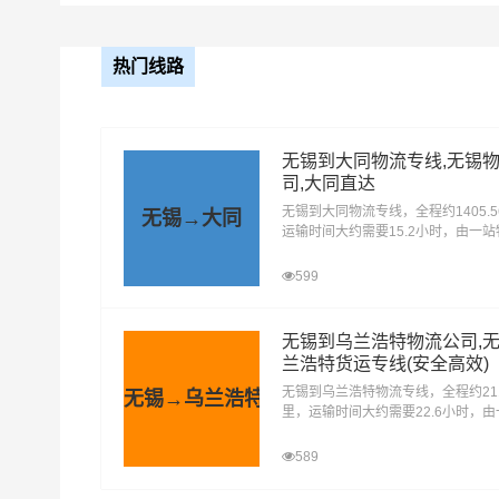
热门线路
无锡到大同物流专线,无锡
3、工业原
司,大同直达
可运输货物类别
无锡到大同物流专线，全程约1405.
无锡→大同
运输时间大约需要15.2小时，由一
4、
提供直达不中转定时达运输服务，可
荣区、平城区、云冈区、云州区、阳
599
5、
镇县、广灵县、灵丘县、浑源县，为
厂、贸易商以及个人提供高效、便捷
货运解决方案。您只需一个电话其他
无锡到乌兰浩特物流公司,
们。
兰浩特货运专线(安全高效)
无锡到乌兰浩特物流专线，全程约211
无锡→乌兰浩特
里，运输时间大约需要22.6小时，
2、塑料类
打包服务
公司提供直达不中转定时达运输服务
至阿尔山、科尔沁右翼前旗、科尔沁
589
旗、扎赉特旗、突泉县，为企业、工
商以及个人提供高效、便捷、可靠的