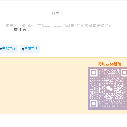
日照
东港区、岚山区、五莲县、莒县（详细送货位置请电话沟通）
展开
（4.2米-17.5米平板，高栏或厢车）
#
#
无锡专线
日照专线
里程
总价
添加业务微信
532.25km
电话咨询
532.25km
电话咨询
532.25km
电话咨询
532.25km
电话咨询
532.25km
电话咨询