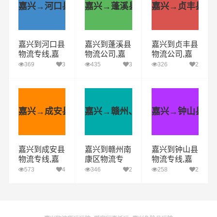
嘉兴→河口县
嘉兴→蓬溪县
嘉兴→贞丰县
嘉兴到河口县
嘉兴到蓬溪县
嘉兴到贞丰县
物流专线,嘉
物流公司,嘉
物流公司,嘉
兴物流公司,
兴到蓬溪县货
兴到贞丰县货
369
3
435
3
326
2
河口县直达多
运专线(急件
运专线(安全
少钱
定时达)
高效)
嘉兴→成安县
嘉兴→赣州、南康区
嘉兴→钟山县
嘉兴到成安县
嘉兴到赣州南
嘉兴到钟山县
物流专线,嘉
康区物流专
物流专线,嘉
兴附近物流公
线,嘉兴物流
兴物流公司,
573
4
346
2
258
2
司电话
公司,赣州南
钟山县直达多
康区直达多少
少钱
钱