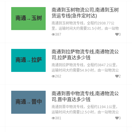
南通到玉树物流公司,南通到玉树
货运专线(急件定时达)
南通→玉树
南通到玉树物流专线，全程约2938.77公
里，运输时间大约需要31.5小时，由一站物
流公司提供直达不中转定时达运输服务，可
387
3
送货至玉树、杂多县、称多县、治多县、囊
谦县、曲麻莱县，为企业、工厂、贸易商以
及个人提供高效、便捷、可靠的货运解决方
南通到拉萨物流专线,南通物流公
案。您只需一个电话其他交给我们。
司,拉萨直达多少钱
南通→拉萨
南通到拉萨物流专线，全程约3847.2公里，
运输时间大约需要54.9小时，由一站物流公
司提供直达不中转定时达运输服务，可送货
262
2
至城关区、堆龙德庆区、达孜区、林周县、
当雄县、尼木县、曲水县、墨竹工卡县，为
企业、工厂、贸易商以及个人提供高效、便
南通到晋中物流专线,南通物流公
捷、可靠的货运解决方案。您只需一个电话
司,晋中直达多少钱
南通→晋中
其他交给我们。
南通到晋中物流专线，全程约1194.1公里，
运输时间大约需要12.5小时，由一站物流公
司提供直达不中转定时达运输服务，可送货
381
3
至榆次区、榆社县、左权县、和顺县、昔阳
县、寿阳县、太谷区、祁县、平遥县、灵石