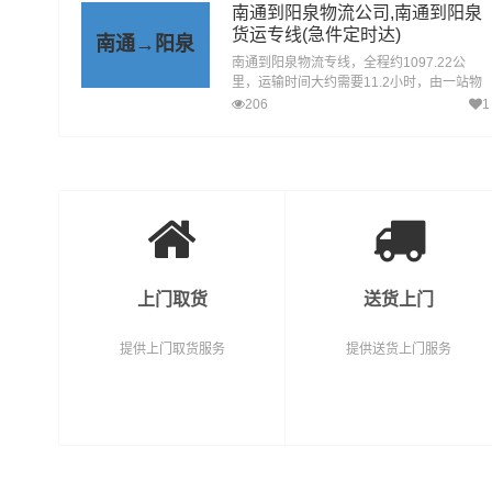
旬邑县、淳化县、武功县、兴平、彬州，为
南通到阳泉物流公司,南通到阳泉
企业、工厂、贸易商以及个人提供高效、便
货运专线(急件定时达)
南通→阳泉
捷、可靠的货运解决方案。您只需一个电话
南通到阳泉物流专线，全程约1097.22公
其他交给我们。
里，运输时间大约需要11.2小时，由一站物
流公司提供直达不中转定时达运输服务，可
206
1
送货至城区、矿区、郊区、平定县、盂县，
为企业、工厂、贸易商以及个人提供高效、
便捷、可靠的货运解决方案。您只需一个电
话其他交给我们。
上门取货
送货上门
提供上门取货服务
提供送货上门服务