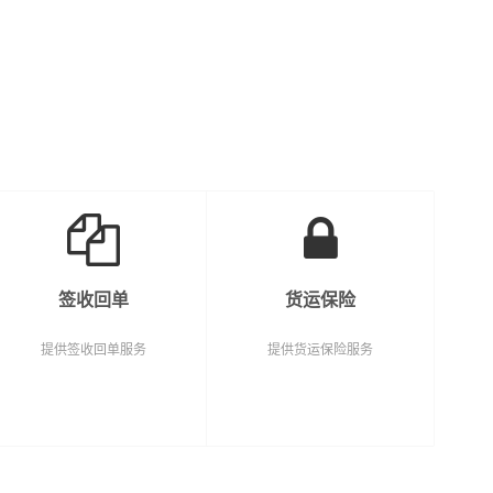
及个人提供高效、便捷、可靠的货运解决方
案。您只需一个电话其他交给我们。
签收回单
货运保险
提供签收回单服务
提供货运保险服务