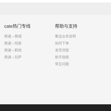
cate热门专线
帮助与支持
南通→聊城
集运业务说明
南通→阳泉
如何下单
南通→鹤岗
发货流程
南通→拉萨
新手指南
常见问题