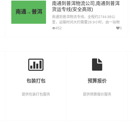
县、介休，为企业、工厂、贸易商以及个人
南通到普洱物流公司,南通到普洱
提供高效、便捷、可靠的货运解决方案。您
货运专线(安全高效)
南通→普洱
只需一个电话其他交给我们。
南通到普洱物流专线，全程约2744.88公
里，运输时间大约需要28.9小时，由一站物
流公司提供直达不中转定时达运输服务，可
452
3
送货至思茅区、宁洱县、墨江县、景东县、
景谷县、镇沅县、江城县、孟连县、澜沧
县、西盟县，为企业、工厂、贸易商以及个
人提供高效、便捷、可靠的货运解决方案。
您只需一个电话其他交给我们。
包装打包
预算报价
提供包装打包服务
提供预算报价服务