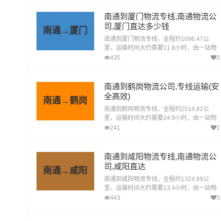
南通到厦门物流专线,南通物流公
司,厦门直达多少钱
南通→厦门
南通到厦门物流专线，全程约1096.47公
里，运输时间大约需要11.8小时，由一站物
流公司提供直达不中转定时达运输服务，可
435
3
送货至思明区、海沧区、湖里区、集美区、
同安区、翔安区，为企业、工厂、贸易商以
及个人提供高效、便捷、可靠的货运解决方
南通到鹤岗物流公司,专线运输(安
案。您只需一个电话其他交给我们。
全高效)
南通→鹤岗
南通到鹤岗物流专线，全程约2514.82公
里，运输时间大约需要24.9小时，由一站物
流公司提供直达不中转定时达运输服务，可
241
1
送货至向阳区、工农区、南山区、兴安区、
东山区、兴山区、萝北县、绥滨县，为企
业、工厂、贸易商以及个人提供高效、便
南通到咸阳物流专线,南通物流公
捷、可靠的货运解决方案。您只需一个电话
司,咸阳直达
南通→咸阳
其他交给我们。
南通到咸阳物流专线，全程约1324.89公
里，运输时间大约需要13.4小时，由一站物
流公司提供直达不中转定时达运输服务，可
443
3
送货至秦都区、杨陵区、渭城区、三原县、
泾阳县、乾县、礼泉县、永寿县、长武县、