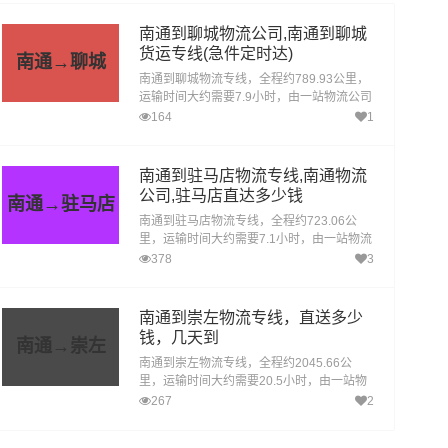
南通到聊城物流公司,南通到聊城
货运专线(急件定时达)
南通→聊城
南通到聊城物流专线，全程约789.93公里，
运输时间大约需要7.9小时，由一站物流公司
提供直达不中转定时达运输服务，可送货至
164
1
东昌府区、阳谷县、莘县、茌平区、东阿
县、冠县、高唐县、临清，为企业、工厂、
贸易商以及个人提供高效、便捷、可靠的货
南通到驻马店物流专线,南通物流
运解决方案。您只需一个电话其他交给我
公司,驻马店直达多少钱
南通→驻马店
们。
南通到驻马店物流专线，全程约723.06公
里，运输时间大约需要7.1小时，由一站物流
公司提供直达不中转定时达运输服务，可送
378
3
货至驿城区、西平县、上蔡县、平舆县、正
阳县、确山县、泌阳县、汝南县、遂平县、
新蔡县，为企业、工厂、贸易商以及个人提
南通到崇左物流专线，直送多少
供高效、便捷、可靠的货运解决方案。您只
钱，几天到
南通→崇左
需一个电话其他交给我们。
南通到崇左物流专线，全程约2045.66公
里，运输时间大约需要20.5小时，由一站物
流公司提供直达不中转定时达运输服务，可
267
2
送货至江州区、扶绥县、宁明县、龙州县、
大新县、天等县，为企业、工厂、贸易商以