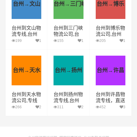
台州→文山
台州→三门峡
台州→博乐
台州到文山物
台州到三门峡
台州到博乐物
流专线,台州
物流公司,台
流公司,台州
物流公司,文
州到三门峡货
到博乐货运专
199
1
155
1
205
1
山直达多少钱
运专线(安全
线(安全高效)
高效)
台州→天水
台州→扬州
台州→许昌
台州到天水物
台州到扬州物
台州到许昌物
流公司,专线
流专线,台州
流专线，直送
运输(安全高
附近物流公司
多少钱，几天
266
2
311
2
452
3
效)
电话
到