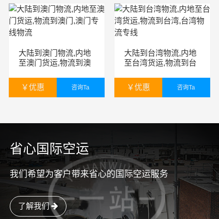
大陆到澳门物流,内地
大陆到台湾物流,内地
至澳门货运,物流到澳
至台湾货运,物流到台
门,澳门专线物流
湾,台湾物流专线
￥
优惠
￥
优惠
咨询Ta
咨询Ta
￥
暂无
￥
暂无
省心国际空运
我们希望为客户带来省心的国际空运服务
了解我们