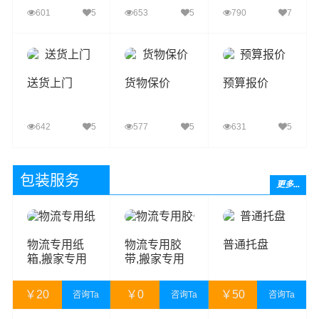
601
5
653
5
790
7
查看详细
查看详细
查看详细
送货上门
货物保价
预算报价
642
5
577
5
631
5
查看详细
查看详细
查看详细
包装服务
更多...
物流专用纸
物流专用胶
普通托盘
箱,搬家专用
带,搬家专用
纸箱,物流纸
胶带,打包胶
箱,搬家纸箱,
带,封箱胶带
￥
20
￥
0
￥
50
咨询Ta
咨询Ta
咨询Ta
搬家打包纸箱