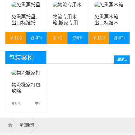
￥
30
￥
10
￥
60
免熏蒸托盘,
物流专用木
免熏蒸木箱,
出口标准托
箱,搬家专用
出口标准木
盘,出口专用
木箱,搬家打
箱,出口专用
托盘
木箱,物流打
木箱
￥
100
￥
70
￥
100
咨询Ta
咨询Ta
咨询Ta
木箱
￥
110
￥
80
￥
110
包装案例
更多...
物流搬家打包
攻略
670
7
查看详细
增值服务