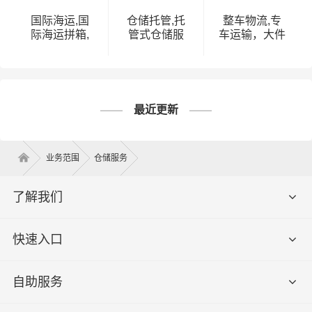
国际海运,国
仓储托管,托
整车物流,专
际海运拼箱,
管式仓储服
车运输，大件
国际海运价格
务,托管仓储,
运输回程车调
表,国际海运
第三方仓储托
度
费查询
管
最近更新
业务范围
仓储服务
了解我们
快速入口
自助服务