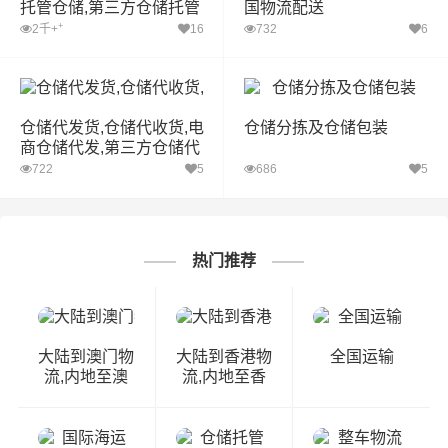
托管仓储,第三方仓储托管
国物流配送
+
2千+
16
732
6
仓储代发货,仓储代收货,电
仓储分拣及仓储包装
商仓储代发,第三方仓储代
发货
722
5
686
5
热门推荐
大陆到澳门物
大陆到香港物
全国运输
流,内地至澳
流,内地至香
门货运,物流
港货运,物流
到澳门,澳门
到香港,香港
专线物流
物流专线