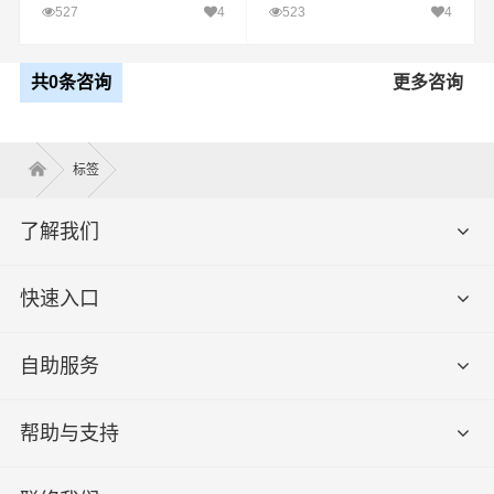
定时达)
527
4
523
4
共0条咨询
更多咨询
标签
了解我们
快速入口
自助服务
帮助与支持