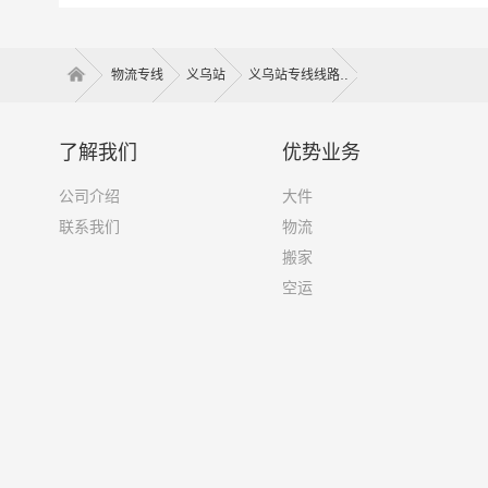
只需一个电话其他交给我们。
3、木质类
4、其他包
物流专线
义乌站
义乌站专线线路
以上是义
备注
体运输时
了解我们
优势业务
公司介绍
大件
联系我们
物流
搬家
空运