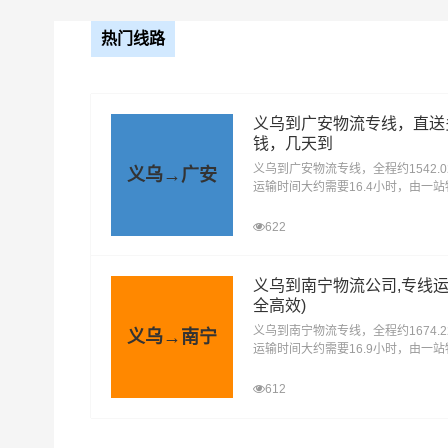
17.5米
热门线路
1、普通货
义乌到广安物流专线，直送
2、快速消
钱，几天到
义乌到广安物流专线，全程约1542.
义乌→广安
3、工业原
运输时间大约需要16.4小时，由一
可运输货物类别
金属制品
提供直达不中转定时达运输服务，可
安区、前锋区、岳池县、武胜县、邻
622
蓥，为企业、工厂、贸易商以及个人
4、机械设
效、便捷、可靠的货运解决方案。您
电话其他交给我们。
义乌到南宁物流公司,专线运
5、危险品
全高效)
义乌到南宁物流专线，全程约1674.
义乌→南宁
6、轿车托
运输时间大约需要16.9小时，由一
提供直达不中转定时达运输服务，可
宁区、青秀区、江南区、西乡塘区、
612
1、纸质类
邕宁区、武鸣区、隆安县、马山县、
2、塑料类
宾阳县、横州，为企业、工厂、贸易
人提供高效、便捷、可靠的货运解决
打包服务
薄膜等；