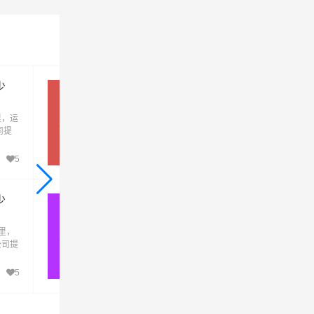
少
义乌到阳江物流公司,义乌到阳江
运专线(安全高效)
里，运
义乌到阳江物流专线，全程约1436.92公里，
义乌→阳江
品、
司提
运输时间大约需要14.7小时，由一站物流公
鼓楼
提供直达不中转定时达运输服务，可送货至
丰
城区、阳东区、阳西县、阳春，为企业、工
5
616
、工
厂、贸易商以及个人提供高效、便捷、可靠
靠的
货运解决方案。您只需一个电话其他交给我
我
们。
少
义乌到安阳物流专线,义乌附近物
公司电话
里，
义乌到安阳物流专线，全程约1168.63公里，
义乌→安阳
公司提
运输时间大约需要11.6小时，由一站物流公
和平
提供直达不中转定时达运输服务，可送货至
红桥
峰区、北关区、殷都区、龙安区、安阳县、
5
608
武
阴县、滑县、内黄县、林州，为企业、工厂
乙烯
港、
贸易商以及个人提供高效、便捷、可靠的货
供高
解决方案。您只需一个电话其他交给我们。