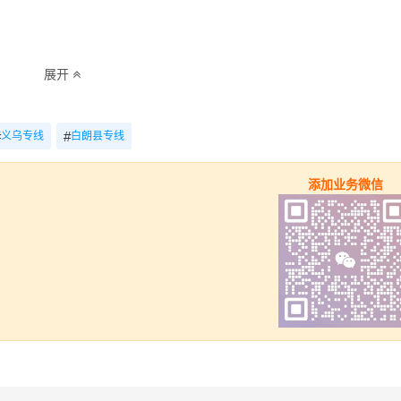
展开
全境)（详细送货位置请电话沟通）
4.2米-17.5米平板，高栏或厢车）
#
#
义乌专线
白朗县专线
里程
总价
添加业务微信
4028.31km
电话咨询
4028.31km
电话咨询
4028.31km
电话咨询
4028.31km
电话咨询