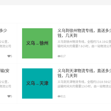
4028.31km
电话咨询
物：包括电子产品、家居用品、纺织品、日用品等。
多少
义乌到徐州物流专线，直送多
费品：如食品、饮料、化妆品、个人护理产品等。
钱，几天到
02公里，
义乌到徐州物流专线，全程约714.19公
义乌→徐州
料和产品：涉及到各种原材料、半成品和成品，如钢材、塑料制
站物流公司
输时间大约需要7.6小时，由一站物流公
等。
送货至广
供直达不中转定时达运输服务，可送货至
水县、华
区、云龙区、贾汪区、泉山区、铜山区、
5
617
提供高
县、沛县、睢宁县、新沂、邳州，为企业
备和重型货物：包括工程机械、大型设备、汽车、农业机械等。
只需一个
厂、贸易商以及个人提供高效、便捷、可
货运解决方案。您只需一个电话其他交给
输(安
义乌到天津物流专线，直送多
：需要特殊运输和安全措施的化学品、气体、液体、易燃物等。
们。
钱，几天到
22公里，
义乌到天津物流专线，全程约1318.59公
义乌→天津
运：私人小轿车托运、4S店轿车运输、轿车展览货运。
站物流公司
运输时间大约需要13小时，由一站物流
送货至兴
供直达不中转定时达运输服务，可送货至
良庆区、
区、河西区、河北区、河东区、南开区、
5
611
包装：纸袋、纸箱、报纸、货运运单等；
上林县、
区、东丽区、西青区、津南区、北辰区、
包装：快递外包装塑料袋、编织袋、内层包装用的塑料薄膜、聚
商以及个
清、宝坻、蓟县、静海、宁河、塘沽、大
方案。您
汉沽，为企业、工厂、贸易商以及个人提