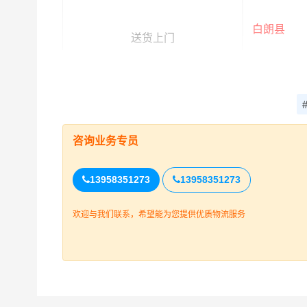
白朗县
送货上门
白朗县(
整车运输报价参考（
车型规格
咨询业务专员
4.2米
13958351273
13958351273
6.8米
欢迎与我们联系，希望能为您提供优质物流服务
9.6米
13米