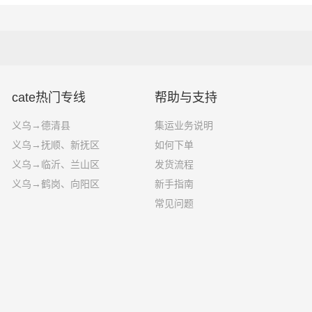
效、便捷、可靠的货运解决方案。您只需
包装：木箱包装一般采用胶合板钉装，一般可以定制；
电话其他交给我们。
装：塑料薄膜充气袋、气泡袋等填充物。
乌一站物流对关于义乌到白朗县运输的一个估算报价，仅供参考
效可能受到天气等其他外部因素影响
cate热门专线
帮助与支持
义乌→德清县
集运业务说明
义乌→抚顺、新抚区
如何下单
义乌→临沂、兰山区
发货流程
义乌→鹤岗、向阳区
新手指南
常见问题