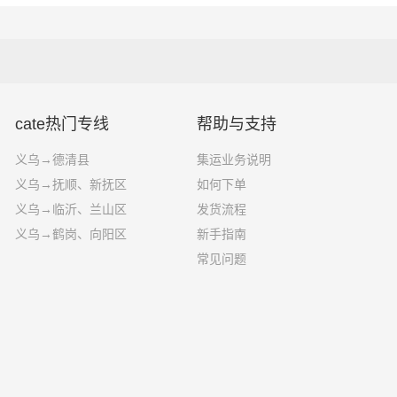
效、便捷、可靠的货运解决方案。您只需
包装：木箱包装一般采用胶合板钉装，一般可以定制；
电话其他交给我们。
装：塑料薄膜充气袋、气泡袋等填充物。
乌一站物流对关于义乌到临城县运输的一个估算报价，仅供参考
效可能受到天气等其他外部因素影响
cate热门专线
帮助与支持
义乌→德清县
集运业务说明
义乌→抚顺、新抚区
如何下单
义乌→临沂、兰山区
发货流程
义乌→鹤岗、向阳区
新手指南
常见问题