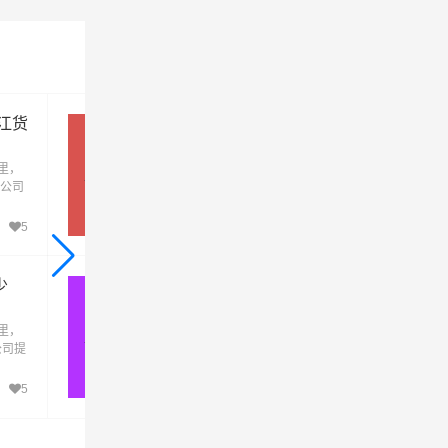
江货
义乌到徐州物流专线，直送多少
钱，几天到
里，
义乌到徐州物流专线，全程约714.19公里，
义乌→徐州
品、
流公司
输时间大约需要7.6小时，由一站物流公司提
至江
供直达不中转定时达运输服务，可送货至鼓
工
区、云龙区、贾汪区、泉山区、铜山区、丰
5
616
靠的
县、沛县、睢宁县、新沂、邳州，为企业、
我
厂、贸易商以及个人提供高效、便捷、可靠
货运解决方案。您只需一个电话其他交给我
少
义乌到安阳物流专线,义乌附近物
们。
公司电话
里，
义乌到安阳物流专线，全程约1168.63公里，
义乌→安阳
公司提
运输时间大约需要11.6小时，由一站物流公
和平
提供直达不中转定时达运输服务，可送货至
红桥
峰区、北关区、殷都区、龙安区、安阳县、
5
608
武
阴县、滑县、内黄县、林州，为企业、工厂
乙烯
港、
贸易商以及个人提供高效、便捷、可靠的货
供高
解决方案。您只需一个电话其他交给我们。