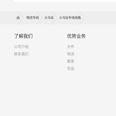
只需一个电话其他交给我们。
3、木质类
4、其他包
物流专线
义乌站
义乌站专线线路
以上是义
备注
体运输时
了解我们
优势业务
公司介绍
大件
联系我们
物流
搬家
空运