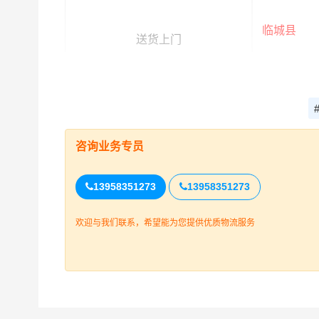
临城县
送货上门
临城县(
整车运输报价参考（
车型规格
咨询业务专员
4.2米
13958351273
13958351273
6.8米
欢迎与我们联系，希望能为您提供优质物流服务
9.6米
13米