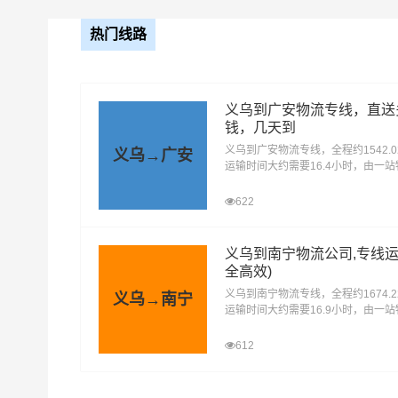
17.5米
热门线路
1、普通货
义乌到广安物流专线，直送
2、快速消
钱，几天到
义乌到广安物流专线，全程约1542.
义乌→广安
3、工业原
运输时间大约需要16.4小时，由一
可运输货物类别
金属制品
提供直达不中转定时达运输服务，可
安区、前锋区、岳池县、武胜县、邻
622
蓥，为企业、工厂、贸易商以及个人
4、机械设
效、便捷、可靠的货运解决方案。您
电话其他交给我们。
义乌到南宁物流公司,专线运
5、危险品
全高效)
义乌到南宁物流专线，全程约1674.
义乌→南宁
6、轿车托
运输时间大约需要16.9小时，由一
提供直达不中转定时达运输服务，可
宁区、青秀区、江南区、西乡塘区、
612
1、纸质类
邕宁区、武鸣区、隆安县、马山县、
2、塑料类
宾阳县、横州，为企业、工厂、贸易
人提供高效、便捷、可靠的货运解决
打包服务
薄膜等；