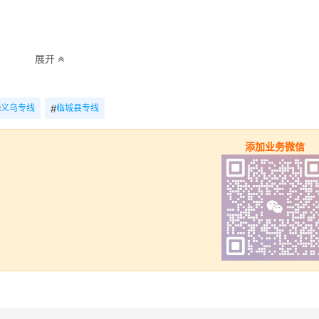
展开
全境)（详细送货位置请电话沟通）
4.2米-17.5米平板，高栏或厢车）
#
#
义乌专线
临城县专线
里程
总价
添加业务微信
1261.09km
电话咨询
1261.09km
电话咨询
1261.09km
电话咨询
1261.09km
电话咨询