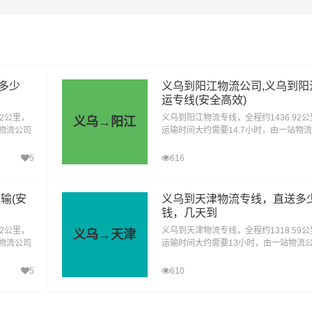
1261.09km
电话咨询
物：包括电子产品、家居用品、纺织品、日用品等。
多少
义乌到阳江物流公司,义乌到阳
费品：如食品、饮料、化妆品、个人护理产品等。
运专线(安全高效)
02公里，
义乌到阳江物流专线，全程约1436.92公
义乌→阳江
料和产品：涉及到各种原材料、半成品和成品，如钢材、塑料制
站物流公司
运输时间大约需要14.7小时，由一站物
等。
送货至广
提供直达不中转定时达运输服务，可送货
水县、华
城区、阳东区、阳西县、阳春，为企业、
5
616
提供高
厂、贸易商以及个人提供高效、便捷、可
备和重型货物：包括工程机械、大型设备、汽车、农业机械等。
只需一个
货运解决方案。您只需一个电话其他交给
们。
输(安
义乌到天津物流专线，直送多
：需要特殊运输和安全措施的化学品、气体、液体、易燃物等。
钱，几天到
22公里，
义乌到天津物流专线，全程约1318.59公
义乌→天津
运：私人小轿车托运、4S店轿车运输、轿车展览货运。
站物流公司
运输时间大约需要13小时，由一站物流
送货至兴
供直达不中转定时达运输服务，可送货至
良庆区、
区、河西区、河北区、河东区、南开区、
5
610
包装：纸袋、纸箱、报纸、货运运单等；
上林县、
区、东丽区、西青区、津南区、北辰区、
包装：快递外包装塑料袋、编织袋、内层包装用的塑料薄膜、聚
商以及个
清、宝坻、蓟县、静海、宁河、塘沽、大
方案。您
汉沽，为企业、工厂、贸易商以及个人提