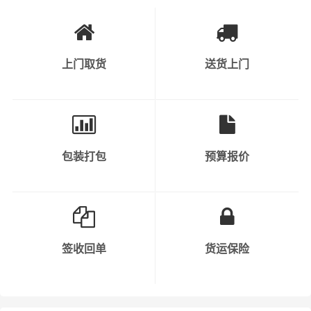
2、快速消费品：如食品、饮料、化
妆品、个人护理产品等。
3、工业原料和产品：涉及到各种原
上门取货
送货上门
材料、半成品和成品，如钢材、塑料
制品、金属制品等。
可运输货物
类别
4、机械设备和重型货物：包括工程
机械、大型设备、汽车、农业机械
包装打包
预算报价
等。
5、危险品：需要特殊运输和安全措
施的化学品、气体、液体、易燃物
等。
签收回单
货运保险
6、轿车托运：私人小轿车托运、4S
店轿车运输、轿车展览货运。