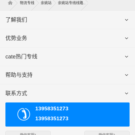
物流专线
余姚站
余姚站专线线路
了解我们
优势业务
公司可调配车辆千余辆，运输车辆均安装GPS卫星定位系
统，全程透明可视化操作。我们车型丰富，有平板车、甩
cate热门专线
挂厢式车、飞翼车（分单双）、仓栅式高栏车、集装箱，
车长有2.8米、3.8米、4.2米、4.8米、5.2米、6.2米、6.8
米、7.2米、7.6米、7.8米、8.2米、8.5米、9.6米、12.5
帮助与支持
米、13米、13.7米、15米、16米、17.5米，车宽有1.8米、
2米、2.3米、2.4米、2.45米、2.8米、3米，满足了货主对
联系方式
各种类型货物运输要求交通优势和产业优势，在余姚建立
了庞大的信息采集市场开发物流配送等货运专线以整车、
13958351273
零担等货物运输业务机构！可以根据客户需要做到门对门
13958351273
的服务，建立服务客户的全国性网络，并且不断资金加强
基础建设，积极研发和引进具有高科技含量的信息技术与