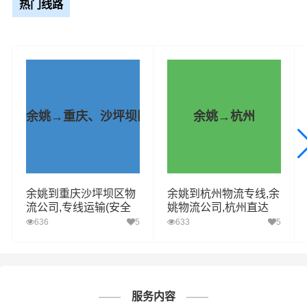
热门线路
车型规格
里程
总价
4.2米
1273.74km
电话咨询
6.8米
1273.74km
电话咨询
余姚→重庆、沙坪坝区
余姚→杭州
9.6米
1273.74km
电话咨询
13米
1273.74km
电话咨询
余姚到重庆沙坪坝区物
余姚到杭州物流专线,余
流公司,专线运输(安全
姚物流公司,杭州直达
17.5米
1273.74km
电话咨询
高效)
636
5
633
5
1、普通货物：包括电子产品、家居
用品、纺织品、日用品等。
服务内容