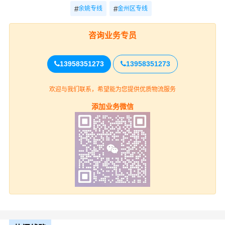
专线
考
参考
时效
#
#
余姚专线
金州区专线
余姚-大连金
电话
咨询业务专员
电话咨询
电话咨询
州区
咨询
13958351273
13958351273
余姚
欢迎与我们联系，希望能为您提供优质物流服务
上门取货
余姚(全境)（详细提货位置请电话
添加业务微信
沟通）
大连金州区
送货上门
金州区(全境)（详细送货位置请电
话沟通）
整车运输报价参考（4.2米-17.5米平板，高栏或厢车）