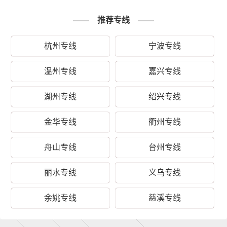
1、纸质类包装：纸袋、纸箱、报
纸、货运运单等；
推荐专线
2、塑料类包装：快递外包装塑料
袋、编织袋、内层包装用的塑料薄
杭州专线
宁波专线
打包服务
膜、聚乙烯薄膜等；
3、木质类包装：木箱包装一般采用
温州专线
嘉兴专线
胶合板钉装，一般可以定制；
4、其他包装：塑料薄膜充气袋、气
湖州专线
绍兴专线
泡袋等填充物。
金华专线
衢州专线
以上是余姚一站物流对关于余姚到大
连金州区运输的一个估算报价，仅供
备注
舟山专线
台州专线
参考，具体运输时效可能受到天气等
其他外部因素影响
丽水专线
义乌专线
余姚专线
慈溪专线