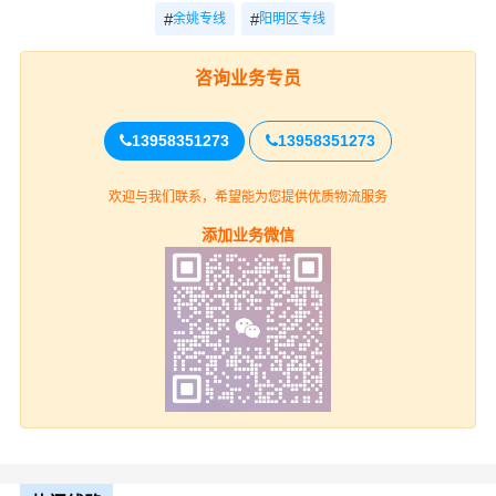
操作部：多位资深操作员工，为客户节省成本，回程车资
#
#
余姚专线
阳明区专线
源及时让客户享有，高栏平板箱车等多种车型。
余姚到牡丹江阳明区物流专线收费详情
咨询业务专员
零担运输报价参考（不足一车散货）
13958351273
13958351273
重货收费
运输
专线
轻货收费参考
欢迎与我们联系，希望能为您提供优质物流服务
参考
时效
添加业务微信
余姚-牡丹江
电话
电话咨询
电话咨询
阳明区
咨询
余姚
上门取货
余姚(全境)（详细提货位置请电话沟
通）