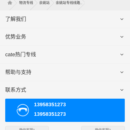
物流专线
余姚站
余姚站专线线路
了解我们
车型装载体积和重量
优势业务
车厢
车厢
车厢
装载体
装载
cate热门专线
车型
长度/
宽度/
高度/
积/立
重量/
米
米
米
方
吨
帮助与支持
小面包
1.8-
1.6-
1.7-
0.5-
2.4-4.0
车
2.4
1.8
2.0
0.8
联系方式
中型面
2.4-
1.6-
1.9-
0.8-
3.7-6.1
13958351273
包车
3.2
1.8
2.3
1.2
13958351273
2.4-
1.8-
2.2-
1.0-
依维柯
6.1-9.2
3.2
2.0
2.6
1.5