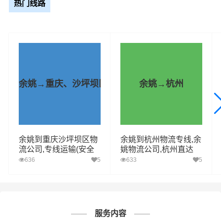
热门线路
牡丹江阳明区
送货上门
阳明区(全境)（详细送货位置请电话沟
通）
整车运输报价参考（4.2米-17.5米平板，高栏或厢车）
余姚→重庆、沙坪坝区
余姚→杭州
车型规格
里程
总价
4.2米
2556.32km
电话咨询
余姚到重庆沙坪坝区物
余姚到杭州物流专线,余
6.8米
2556.32km
电话咨询
流公司,专线运输(安全
姚物流公司,杭州直达
高效)
636
5
633
5
9.6米
2556.32km
电话咨询
13米
2556.32km
电话咨询
17.5米
2556.32km
电话咨询
服务内容