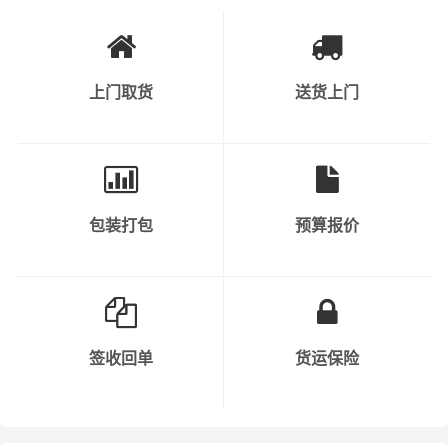
1、普通货物：包括电子产品、家居用品、
纺织品、日用品等。
上门取货
送货上门
2、快速消费品：如食品、饮料、化妆品、
个人护理产品等。
3、工业原料和产品：涉及到各种原材料、
半成品和成品，如钢材、塑料制品、金属制
可运输货物类
包装打包
预算报价
品等。
别
4、机械设备和重型货物：包括工程机械、
大型设备、汽车、农业机械等。
5、危险品：需要特殊运输和安全措施的化
签收回单
货运保险
学品、气体、液体、易燃物等。
6、轿车托运：私人小轿车托运、4S店轿车
运输、轿车展览货运。