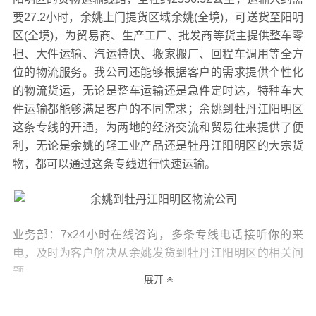
要27.2小时，余姚上门提货区域余姚(全境)，可送货至阳明
区(全境)，为贸易商、生产工厂、批发商等货主提供整车零
担、大件运输、汽运特快、搬家搬厂、回程车调用等全方
位的物流服务。我公司还能够根据客户的需求提供个性化
的物流货运，无论是整车运输还是急件定时达，特种车大
件运输都能够满足客户的不同需求；余姚到牡丹江阳明区
这条专线的开通，为两地的经济交流和贸易往来提供了便
利，无论是余姚的轻工业产品还是牡丹江阳明区的大宗货
物，都可以通过这条专线进行快速运输。
业务部：7x24小时在线咨询，多条专线电话接听你的来
电，及时为客户解决从余姚发货到牡丹江阳明区的相关问
题。
展开
客服部：主动反馈物流信息，免去查货烦恼，及时反馈信
息给客户，到货后服务质量回访等真诚服务。