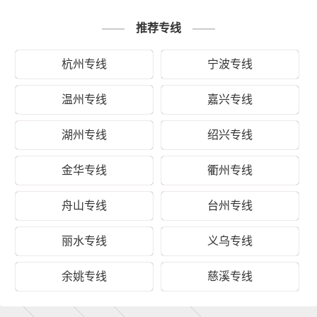
1、纸质类包装：纸袋、纸箱、报纸、货运
推荐专线
运单等；
2、塑料类包装：快递外包装塑料袋、编织
杭州专线
宁波专线
袋、内层包装用的塑料薄膜、聚乙烯薄膜
打包服务
等；
温州专线
嘉兴专线
3、木质类包装：木箱包装一般采用胶合板
钉装，一般可以定制；
4、其他包装：塑料薄膜充气袋、气泡袋等
湖州专线
绍兴专线
填充物。
金华专线
衢州专线
以上是余姚一站物流对关于余姚到牡丹江阳
备注
明区运输的一个估算报价，仅供参考，具体
舟山专线
台州专线
运输时效可能受到天气等其他外部因素影响
丽水专线
义乌专线
余姚专线
慈溪专线