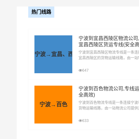
热门线路
13米
17.5米
宁波到宜昌西陵区物流公司
宜昌西陵区货运专线(安全高
1、普通货
宁波到宜昌西陵区物流专线是一条连
宁波→宜昌、西陵区
宜昌西陵区的货物运输线路，由一站
提供直达不中转定时达运输服务，可
2、快速消
陵区(全境)，为企业、工厂、贸易商
647
提供高效、便捷、可靠的货运解决方
3、工业原
可运输货物类别
等。
宁波到百色物流公司,专线运
全高效)
4、机械设
宁波到百色物流专线是一条连接宁波
宁波→百色
货物运输线路，由一站物流公司提供
5、危险品
转定时达运输服务，可送货至右江区
区、田东县、平果、德保县、那坡县
633
县、乐业县、田林县、西林县、隆林
6、轿车托运
西，为企业、工厂、贸易商以及个人
效、便捷、可靠的货运解决方案