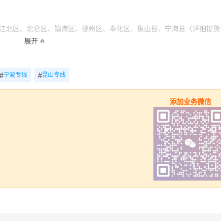
北区、北仑区、镇海区、鄞州区、奉化区、象山县、宁海县（详细提货
）
展开
#
#
宁波专线
昆山专线
)（详细送货位置请电话沟通）
添加业务微信
（4.2米-17.5米平板，高栏或厢车）
里程
总价
228.3km
电话咨询
228.3km
电话咨询
228.3km
电话咨询