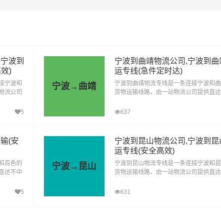
228.3km
电话咨询
228.3km
电话咨询
,宁波到
宁波到曲靖物流公司,宁波到曲
效)
运专线(急件定时达)
物：包括电子产品、家居用品、纺织品、日用品等。
接宁波和
宁波到曲靖物流专线是一条连接宁波和曲
宁波→曲靖
物流公司
货物运输线路，由一站物流公司提供直达
送货至西
转定时达运输服务，可送货至麒麟区、沾
费品：如食品、饮料、化妆品、个人护理产品等。
以及个人
区、马龙区、陆良县、师宗县、罗平县、
5
637
案
县、会泽县、宣威，为企业、工厂、贸易
料和产品：涉及到各种原材料、半成品和成品，如钢材、塑料制品、金属
及个人提供高效、便捷、可靠的货运解决
输(安
宁波到昆山物流公司,宁波到昆
运专线(安全高效)
备和重型货物：包括工程机械、大型设备、汽车、农业机械等。
和百色的
宁波到昆山物流专线是一条连接宁波和昆
宁波→昆山
直达不中
货物运输线路，由一站物流公司提供直达
：需要特殊运输和安全措施的化学品、气体、液体、易燃物等。
、田阳
转定时达运输服务，可送货至昆山(全境)
、凌云
企业、工厂、贸易商以及个人提供高效、
5
631
县、靖
捷、可靠的货运解决方案
：私人小轿车托运、4S店轿车运输、轿车展览货运。
提供高