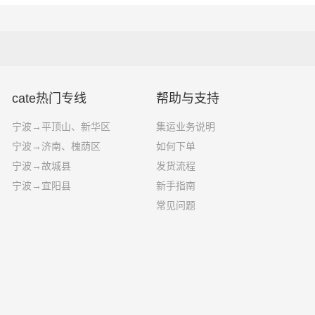
1、纸质类包装：纸袋、纸箱、报纸、货运运单等；
包装：快递外包装塑料袋、编织袋、内层包装用的塑料薄膜、聚乙烯薄膜
3、木质类包装：木箱包装一般采用胶合板钉装，一般可以定制；
4、其他包装：塑料薄膜充气袋、气泡袋等填充物。
一站物流对关于宁波到昆山运输的一个估算报价，仅供参考，具体运输时
cate热门专线
帮助与支持
能受到天气等其他外部因素影响
宁波→平顶山、新华区
集运业务说明
宁波→济南、槐荫区
如何下单
宁波→故城县
发货流程
宁波→宜阳县
新手指南
常见问题