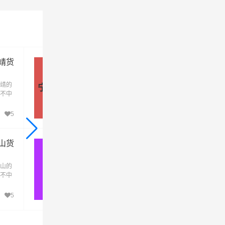
靖货
宁波到石河子物流公司,宁波到石
子货运专线(急件定时达)
靖的
宁波到石河子物流专线是一条连接宁波和石
宁波→石河子
不中
子的货物运输线路，由一站物流公司提供直
益
不中转定时达运输服务，可送货至石河子(全
富源
境)，为企业、工厂、贸易商以及个人提供高
5
636
商以
效、便捷、可靠的货运解决方案
制品
方案
山货
宁波到南阳物流专线,宁波附近物
公司电话
山的
宁波到南阳物流专线是一条连接宁波和南阳
宁波→南阳
不中
货物运输线路，由一站物流公司提供直达不
，为
转定时达运输服务，可送货至宛城区、卧龙
便
区、南召县、方城县、西峡县、镇平县、内
5
630
县、淅川县、社旗县、唐河县、新野县、桐
县、邓州，为企业、工厂、贸易商以及个人
供高效、便捷、可靠的货运解决方案