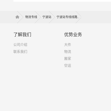
2、塑料类
打包服务
物流专线
宁波站
宁波站专线线路
以上是宁波
备注
了解我们
优势业务
公司介绍
大件
联系我们
物流
搬家
空运