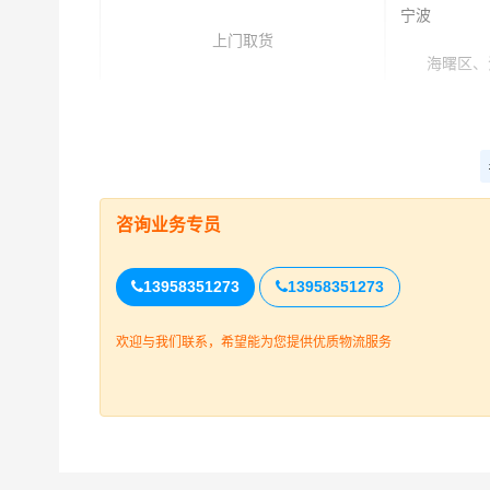
宁波
上门取货
海曙区、江
请电话沟通
昆山
送货上门
昆山(全境
咨询业务专员
整车运输报价参考
13958351273
13958351273
车型规格
欢迎与我们联系，希望能为您提供优质物流服务
4.2米
6.8米
9.6米