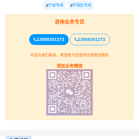
参考
时效
#
#
宁波专线
平城区专线
宁波-大同平
电话
电话咨询
电话咨询
咨询业务专员
城区
咨询
13958351273
13958351273
宁波
欢迎与我们联系，希望能为您提供优质物流服务
上门取货
海曙区、江北区、北仑区、镇海区、鄞
添加业务微信
州区、奉化区、象山县、宁海县（详细提货
位置请电话沟通）
大同平城区
送货上门
平城区(全境)（详细送货位置请电话沟
通）
整车运输报价参考（4.2米-17.5米平板，高栏或厢车）