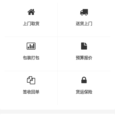
3、工业原料和产品：涉及到各种原材料、
半成品和成品，如钢材、塑料制品、金属制
可运输货物类
品等。
别
上门取货
送货上门
4、机械设备和重型货物：包括工程机械、
大型设备、汽车、农业机械等。
5、危险品：需要特殊运输和安全措施的化
学品、气体、液体、易燃物等。
包装打包
预算报价
6、轿车托运：私人小轿车托运、4S店轿车
运输、轿车展览货运。
1、纸质类包装：纸袋、纸箱、报纸、货运
运单等；
签收回单
货运保险
2、塑料类包装：快递外包装塑料袋、编织
袋、内层包装用的塑料薄膜、聚乙烯薄膜
打包服务
等；
3、木质类包装：木箱包装一般采用胶合板