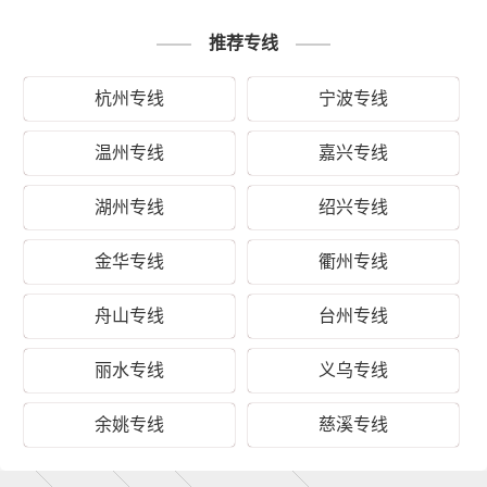
钉装，一般可以定制；
4、其他包装：塑料薄膜充气袋、气泡袋等
推荐专线
填充物。
杭州专线
宁波专线
以上是宁波一站物流对关于宁波到大同平城
备注
区运输的一个估算报价，仅供参考，具体运
输时效可能受到天气等其他外部因素影响
温州专线
嘉兴专线
湖州专线
绍兴专线
金华专线
衢州专线
舟山专线
台州专线
丽水专线
义乌专线
余姚专线
慈溪专线
公司可调配车辆千余辆，运输车辆均安装GPS卫星定位系
统，全程透明可视化操作。我们车型丰富，有平板车、甩