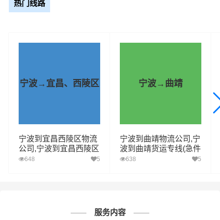
热门线路
车型规格
里程
总价
4.2米
1633.86km
电话咨询
6.8米
1633.86km
电话咨询
宁波→宜昌、西陵区
宁波→曲靖
9.6米
1633.86km
电话咨询
13米
1633.86km
电话咨询
17.5米
1633.86km
电话咨询
宁波到宜昌西陵区物流
宁波到曲靖物流公司,宁
公司,宁波到宜昌西陵区
波到曲靖货运专线(急件
货运专线(安全高效)
定时达)
648
5
638
5
1、普通货物：包括电子产品、家居用品、
纺织品、日用品等。
2、快速消费品：如食品、饮料、化妆品、
服务内容
个人护理产品等。