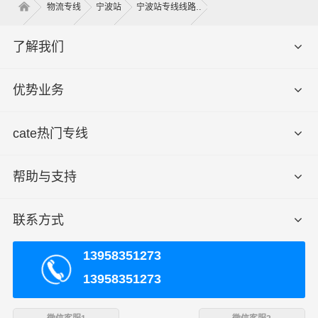
挂厢式车、飞翼车（分单双）、仓栅式高栏车、集装箱，
物流专线
宁波站
宁波站专线线路
车长有2.8米、3.8米、4.2米、4.8米、5.2米、6.2米、6.8
米、7.2米、7.6米、7.8米、8.2米、8.5米、9.6米、12.5
了解我们
米、13米、13.7米、15米、16米、17.5米，车宽有1.8米、
2米、2.3米、2.4米、2.45米、2.8米、3米，满足了货主对
优势业务
各种类型货物运输要求交通优势和产业优势，在宁波建立
了庞大的信息采集市场开发物流配送等货运专线以整车、
cate热门专线
零担等货物运输业务机构！可以根据客户需要做到门对门
的服务，建立服务客户的全国性网络，并且不断资金加强
基础建设，积极研发和引进具有高科技含量的信息技术与
帮助与支持
设备，确保服务质量的稳步提升，奠定了业内客户服务满
意度的地位。
联系方式
13958351273
13958351273